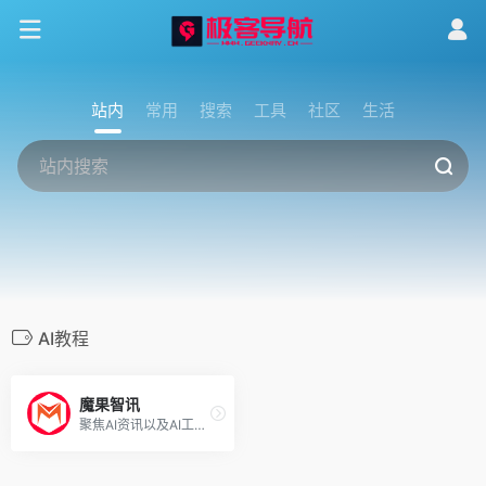
站内
常用
搜索
工具
社区
生活
AI教程
魔果智讯
聚焦AI资讯以及AI工具集！