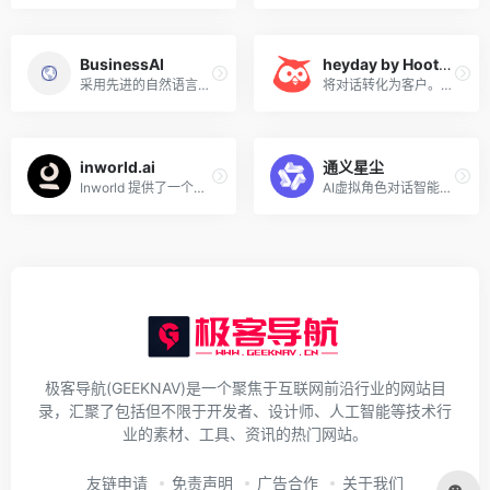
BusinessAI
heyday by Hootsuite
采用先进的自然语言处理和机器学习技术，为您提供高效、个性化的服务！
将对话转化为客户。使用我们的对话式 AI 聊天机器人，推动更多电子商务销售并大规模提供五星级客户服务。
inworld.ai
通义星尘
Inworld 提供了一个平台，用于将高级 NPC 行为和即兴对话添加到游戏和实时媒体中。使用文本到字符的提示来创建角色个性并使用 Inworld SDK 集成到体验中。
AI虚拟角色对话智能体！
极客导航(GEEKNAV)是一个聚焦于互联网前沿行业的网站目
录，汇聚了包括但不限于开发者、设计师、人工智能等技术行
业的素材、工具、资讯的热门网站。
友链申请
免责声明
广告合作
关于我们