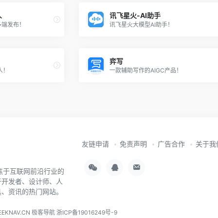
人
讯飞星火-AI助手
多端发布！
讯飞星火大模型AI助手！
弈写
人！
一款辅助写作的AIGC产品！
友链申请
免责声明
广告合作
关于我
聚焦于互联网前沿行业的
于开发者、设计师、人
具、资讯的热门网站。
EKNAV.CN
极客导航
浙ICP备19016249号-9