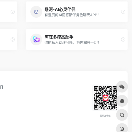
悬河-AI心灵伴侣
有温度的AI情感陪伴角色聊天APP！
阿旺多模态助手
你的私人助理阿旺，为你解答一切！
们
扫码加微信