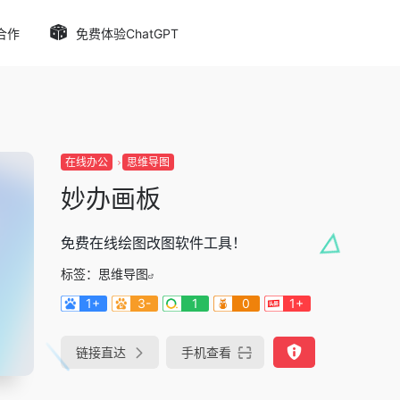
合作
免费体验ChatGPT
在线办公
思维导图
妙办画板
免费在线绘图改图软件工具！
标签：
思维导图
1+
3-
1
0
1+
链接直达
手机查看