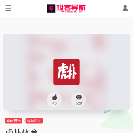
45
529
新闻热榜
体育新闻
虎扑体育