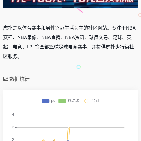
虎扑是以体育赛事和男性兴趣生活为主的社区网站。专注于NBA
赛程、NBA录像、NBA直播、NBA资讯、球员交易、足球、英
超、电竞、LPL等全部篮球足球电竞赛事，并提供虎扑步行街社
区服务。
数据统计