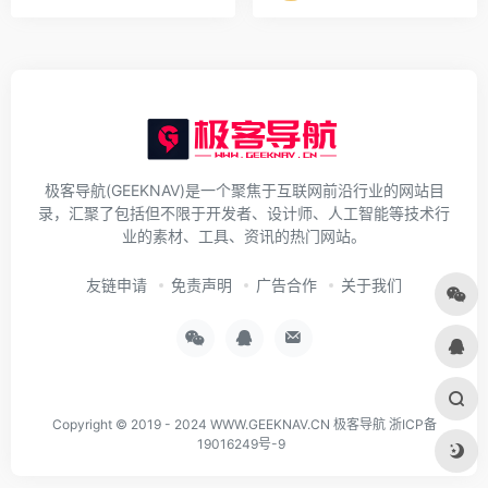
极客导航(GEEKNAV)是一个聚焦于互联网前沿行业的网站目
录，汇聚了包括但不限于开发者、设计师、人工智能等技术行
业的素材、工具、资讯的热门网站。
友链申请
免责声明
广告合作
关于我们
Copyright © 2019 - 2024
WWW.GEEKNAV.CN
极客导航
浙ICP备
19016249号-9