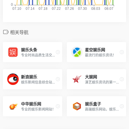
相关导航
娱乐头条
星空娱乐网
专业时尚品质生活交流平台！
最流行的娱乐资讯！
新浪娱乐
大娱网
娱乐新闻信息综合站点！
演艺娱乐资讯的第一门户网！
中华娱乐网
娱乐盒子
专业的娱乐新闻网站！
高端娱乐网站，娱乐潮媒体！